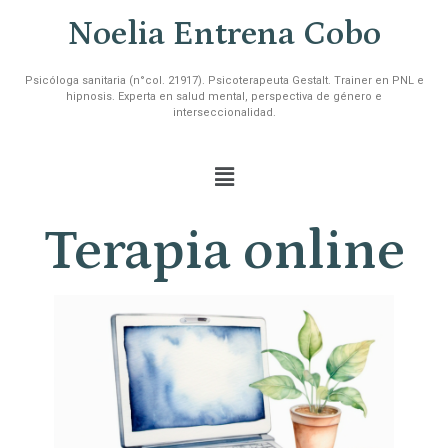
Noelia Entrena Cobo
Psicóloga sanitaria (n°col. 21917). Psicoterapeuta Gestalt. Trainer en PNL e
hipnosis. Experta en salud mental, perspectiva de género e
interseccionalidad.
Terapia online